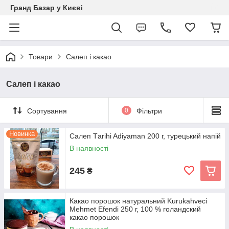
Гранд Базар у Києві
Товари
Салеп і какао
Салеп і какао
Сортування
0
Фільтри
Новинка
Салеп Тarihi Adiyaman 200 г, турецький напій
В наявності
245
₴
Какао порошок натуральний Kurukahveci
Mehmet Efendi 250 г, 100 % голандский
какао порошок