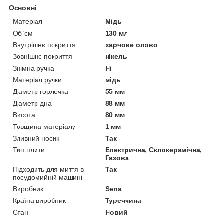
Основні
Матеріал
Мідь
Об`єм
130 мл
Внутрішнє покриття
харчове олово
Зовнішнє покриття
нікель
Знімна ручка
Ні
Матеріал ручки
мідь
Діаметр горлечка
55 мм
Діаметр дна
88 мм
Висота
80 мм
Товщина матеріалу
1 мм
Зливний носик
Так
Тип плити
Електрична, Склокерамічна,
Газова
Підходить для миття в
Так
посудомийній машині
Виробник
Sena
Країна виробник
Туреччина
Стан
Новий