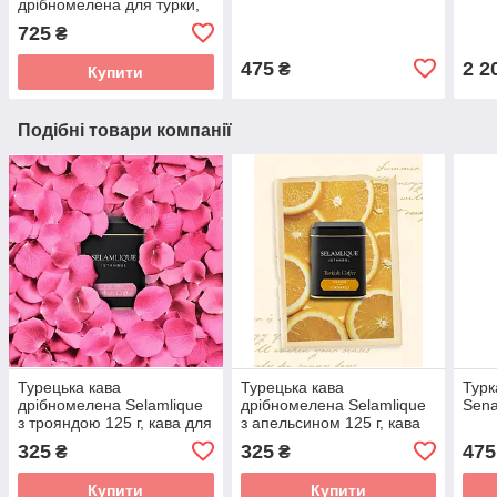
дрібномелена для турки,
помірно міцна
725
₴
475
2 2
₴
Купити
Подібні товари компанії
Турецька кава
Турецька кава
Турк
дрібномелена Selamlique
дрібномелена Selamlique
Sena
з трояндою 125 г, кава для
з апельсином 125 г, кава
турки середнього
для турки середнього
325
325
475
₴
₴
обсмаження, помірно
обсмаження, помірно
міцна
міцна
Купити
Купити