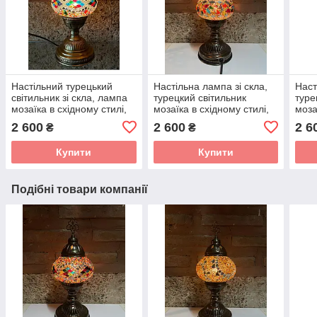
Настільний турецький
Настільна лампа зі скла,
Наст
світильник зі скла, лампа
турецкий світильник
туре
мозаїка в східному стилі,
мозаїка в східному стилі,
моза
різнокольоровий
різнокольорвий
різн
2 600
2 600
2 6
₴
₴
Купити
Купити
Подібні товари компанії