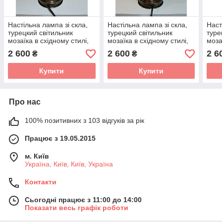
Настільна лампа зі скла,
Настільна лампа зі скла,
Наст
турецкий світильник
турецкий світильник
туре
мозаїка в східному стилі,
мозаїка в східному стилі,
моза
різнокольорвий
різнокольорвий
різн
2 600
2 600
2 6
₴
₴
Купити
Купити
Про нас
100% позитивних з 103 відгуків за рік
Працює з 19.05.2015
м. Київ
Україна, Київ, Київ, Україна
Контакти
Сьогодні працює з 11:00 до 14:00
Показати весь графік роботи