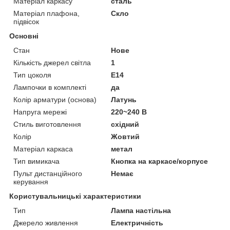
Матеріал каркасу
сталь
Матеріал плафона,
Скло
підвісок
Основні
Стан
Нове
Кількість джерел світла
1
Тип цоколя
E14
Лампочки в комплекті
да
Колір арматури (основа)
Латунь
Напруга мережі
220~240 В
Стиль виготовлення
східний
Колір
Жовтий
Матеріал каркаса
метал
Тип вимикача
Кнопка на каркасе/корпусе
Пульт дистанційного
Немає
керування
Користувальницькі характеристики
Тип
Лампа настільна
Джерело живлення
Електричність