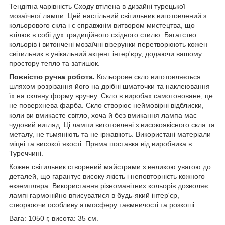
Тендітна чарівність Сходу втілена в дизайні турецької
мозаїчної лампи. Цей настільний світильник виготовлений з
кольорового скла і є справжнім витвором мистецтва, що
втілює в собі дух традиційного східного стилю. Багатство
кольорів і витончені мозаїчні візерунки перетворюють кожен
світильник в унікальний акцент інтер'єру, додаючи вашому
простору тепло та затишок.
Повністю ручна робота.
Кольорове скло виготовляється
шляхом розрізання його на дрібні шматочки та наклеювання
їх на скляну форму вручну.
Скло в виробах самотоноване, це
не поверхнева фарба.
Скло створює неймовірні відблиски,
коли ви вмикаєте світло, хоча й без вмикання лампа має
чудовий вигляд.
Ці лампи виготовлені з високоякісного скла та
металу, не тьмяніють та не іржавіють.
Використані матеріали
міцні та високої якості. Пряма поставка від виробника в
Туреччині.
Кожен світильник створений майстрами з великою увагою до
деталей, що гарантує високу якість і неповторність кожного
екземпляра. Використання різноманітних кольорів дозволяє
лампі гармонійно вписуватися в будь-який інтер'єр,
створюючи особливу атмосферу таємничості та розкоші.
Вага: 1050 г, висота: 35 см.