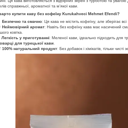
ині. Ця кава виготовляється з відбірних зерен з турботою та увагою
лів справжньої, ароматної та м’якої кави.
варто купити каву без кофеїну Kurukahveci Mehmet Efendi?

Безпечно та смачно
: Ця кава не містить кофеїну, але зберігає всі

Неймовірний аромат
: Навіть без кофеїну кава має насичений см
шого ковтка.
☕
Легкість у приготуванні
: Меленої кави, ідеально підходить для 
оварці для турецької кави
.

100% натуральний продукт
: Без добавок і хімікатів, тільки чист