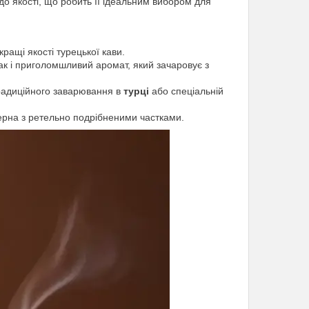
 до якості, що робить її ідеальним вибором для
 кращі якості турецької кави.
ак і приголомшливий аромат, який зачаровує з
традиційного заварювання в
турці
або спеціальній
і зерна з ретельно подрібненими частками.