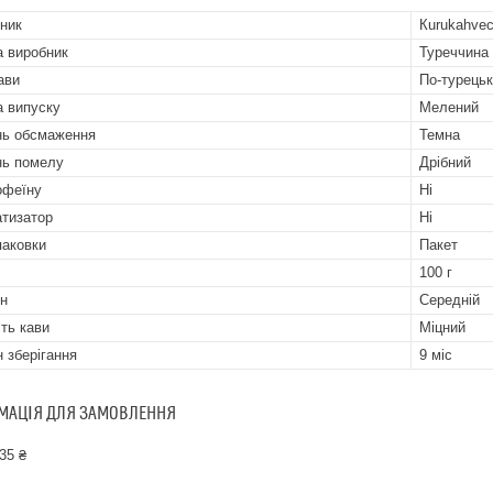
ник
Кurukahvec
а виробник
Туреччина
ави
По-турець
 випуску
Мелений
нь обсмаження
Темна
нь помелу
Дрібний
офеїну
Ні
тизатор
Ні
паковки
Пакет
100 г
н
Середній
сть кави
Міцний
н зберігання
9 міс
МАЦІЯ ДЛЯ ЗАМОВЛЕННЯ
35 ₴