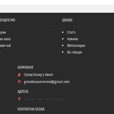
МЕНДУЄМО
ЦІКАВЕ
арки
Статті
ка кава
Новини
кий чай
Фотогалерея
а
Всі товари
Гранд Базар у Києві
grandbazaarvkieve@gmail.com
Україна, Київ, Київ, Україна