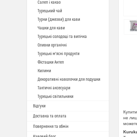
Салеп і какао
Турецький чай
Турки (джезви) для кави
Чашки для кави
Турецькі солодощі та випічка
Оливки органічні
Турецькі м'ясні продукти
Фісташки Антеп
Килими
Декоративні наволочки для подушки
Тактичні аксесуари
Турецькі світильники
Відгуки
Купити
Доставка та оплата
не лиш
можете
Повернення та обмін
Kuruk
Кавовий блог