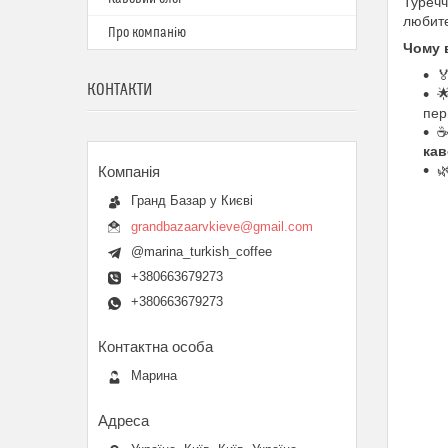
Туречч
любите
Про компанію
Чому 

КОНТАКТИ

пер
кав

Гранд Базар у Києві
grandbazaarvkieve@gmail.com
@marina_turkish_coffee
+380663679273
+380663679273
Марина