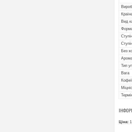
Вироб
Країн
Вид к
Форма
Ступі
Ступі
Без к
Арома
Тип у
Вага
Кофеї
Міцні
Термі
ІНФОР
Ціна:
1