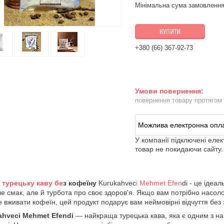
Мінімальна сума замовлення
КУПИТИ
+380 (66) 367-92-73
повернення товару протягом
У компанії підключені еле
товар не покидаючи сайту.
турецьку каву бе
з кофеїну
Kurukahvec
i Mehmet Efen
di - це ідеа
е смак, але й турбота про своє здоров'я. Якщо вам потрібно насол
 вживати кофеїн, цей продукт подарує вам неймовірні відчуття без
ahveci Mehmet Efendi
— найкраща турецька кава, яка є одним з на