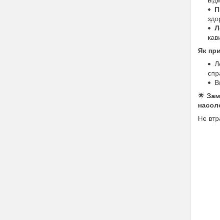
від
П
здо
Л
кав
Як пр
Л
спр
В
🌟
Зам
насол
Не втр