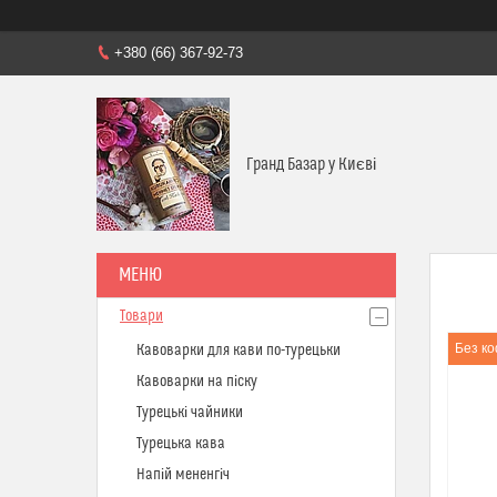
+380 (66) 367-92-73
Гранд Базар у Києві
Товари
Без ко
Кавоварки для кави по-турецьки
Кавоварки на піску
Турецькі чайники
Турецька кава
Напій мененгіч