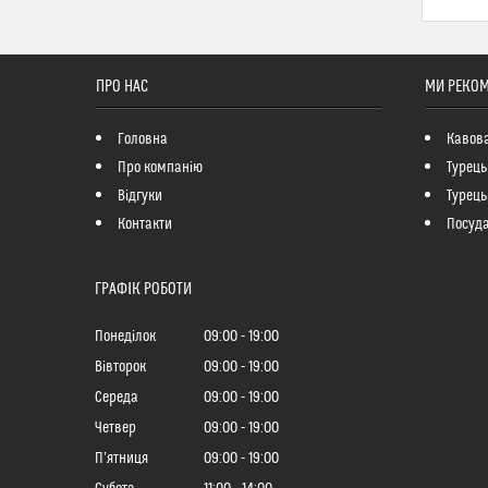
ПРО НАС
МИ РЕКО
Головна
Кавов
Про компанію
Турець
Відгуки
Турець
Контакти
Посуд
ГРАФІК РОБОТИ
Понеділок
09:00
19:00
Вівторок
09:00
19:00
Середа
09:00
19:00
Четвер
09:00
19:00
Пʼятниця
09:00
19:00