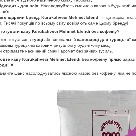
мовлятися від його насиченого смаку і аромату.
ідходить для всіх
: Насолоджуйтесь смачною кавою в будь-який ча
ров’я.
егендарний бренд
:
Kurukahveci Mehmet Efendi
— це марка, яка 
и. Тисячі покупців по всьому світу довіряють саме цьому бренду!
иготувати каву Kurukahveci Mehmet Efendi без кофеїну?
егко готується в
турці
або спеціальній
кавоварці для турецької к
авжнім турецьким кавовим ритуалом у будь-якому місці.
и отримаєте насичений смак і аромат без зайвих зусиль.
овте каву Kurukahveci Mehmet Efendi без кофеїну прямо зараз 
оди!
🌟
ачайте шанс насолоджуватись якісною кавою без кофеїну, яка не п