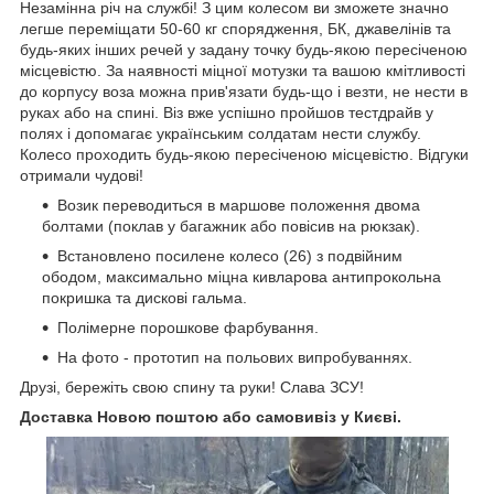
Незамінна річ на службі! З цим колесом ви зможете значно
легше переміщати 50-60 кг спорядження, БК, джавелінів та
будь-яких інших речей у задану точку будь-якою пересіченою
місцевістю. За наявності міцної мотузки та вашою кмітливості
до корпусу воза можна прив'язати будь-що і везти, не нести в
руках або на спині. Віз вже успішно пройшов тестдрайв у
полях і допомагає українським солдатам нести службу.
Колесо проходить будь-якою пересіченою місцевістю. Відгуки
отримали чудові!
Возик переводиться в маршове положення двома
болтами (поклав у багажник або повісив на рюкзак).
Встановлено посилене колесо (26) з подвійним
ободом, максимально міцна кивларова антипрокольна
покришка та дискові гальма.
Полімерне порошкове фарбування.
На фото - прототип на польових випробуваннях.
Друзі, бережіть свою спину та руки! Слава ЗСУ!
Доставка Новою поштою або самовивіз у Києві.