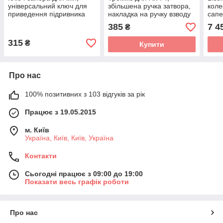
універсальний ключ для
збільшена ручка затвора,
коле
приведення підривника
накладка на ручку взводу
сапе
для протитанкових мін
затвора карабіна
385
7 4
₴
315
₴
Купити
Про нас
100% позитивних з 103 відгуків за рік
Працює з 19.05.2015
м. Київ
Україна, Київ, Київ, Україна
Контакти
Сьогодні працює з 09:00 до 19:00
Показати весь графік роботи
Про нас