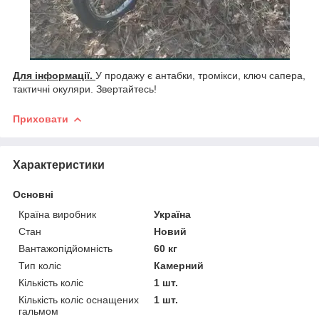
Для інформації.
У продажу є антабки, тромікси, ключ сапера,
тактичні окуляри.
Звертайтесь!
Приховати
Характеристики
Основні
Країна виробник
Україна
Стан
Новий
Вантажопідйомність
60 кг
Тип коліс
Камерний
Кількість коліс
1 шт.
Кількість коліс оснащених
1 шт.
гальмом