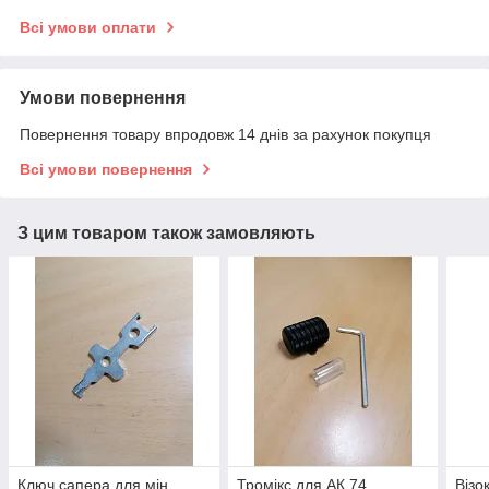
Всі умови оплати
Умови повернення
Повернення товару впродовж 14 днів за рахунок покупця
Всі умови повернення
З цим товаром також замовляють
Ключ сапера для мін,
Тромікс для АК 74,
Візо