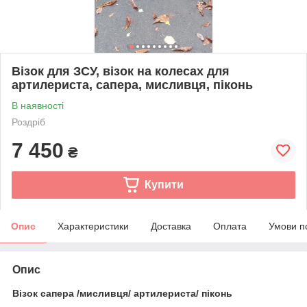
Візок для ЗСУ, візок на колесах для
артилериста, сапера, мисливця, піконь
В наявності
Роздріб
7 450
₴
Купити
Опис
Характеристики
Доставка
Оплата
Умови п
Опис
Візок сапера /мисливця/ артилериста/ піконь